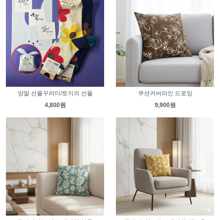
양말 선물꾸러미/토끼의 선물
쿠션커버라인 드로잉
4,800원
9,900원