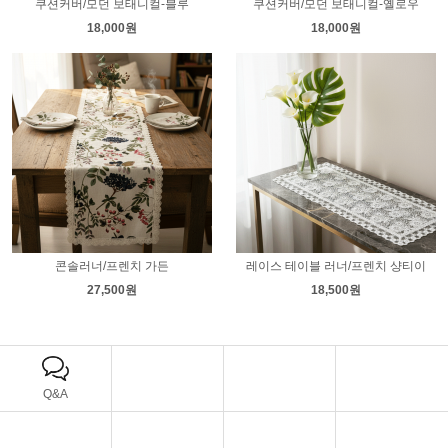
쿠션커버/모던 보태니컬-블루
쿠션커버/모던 보태니컬-옐로우
18,000원
18,000원
콘솔러너/프렌치 가든
레이스 테이블 러너/프렌치 샹티이
27,500원
18,500원
Q&A