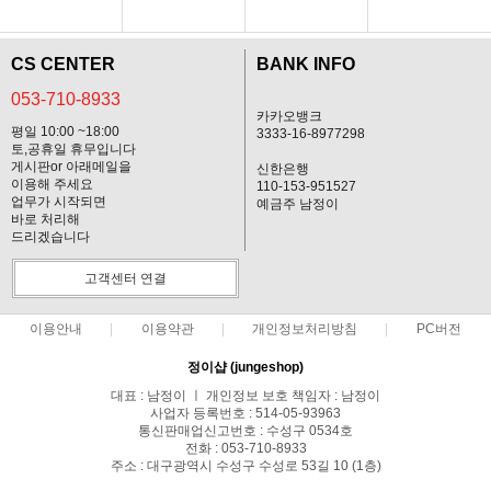
기획전
CS CENTER
BANK INFO
053-710-8933
카카오뱅크
평일 10:00 ~18:00
3333-16-8977298
토,공휴일 휴무입니다
게시판or 아래메일을
신한은행
이용해 주세요
110-153-951527
업무가 시작되면
예금주 남정이
바로 처리해
드리겠습니다
고객센터 연결
이용안내
이용약관
개인정보처리방침
PC버전
정이샵 (jungeshop)
대표 : 남정이 ㅣ 개인정보 보호 책임자 : 남정이
사업자 등록번호 : 514-05-93963
통신판매업신고번호 : 수성구 0534호
전화 : 053-710-8933
주소 : 대구광역시 수성구 수성로 53길 10 (1층)